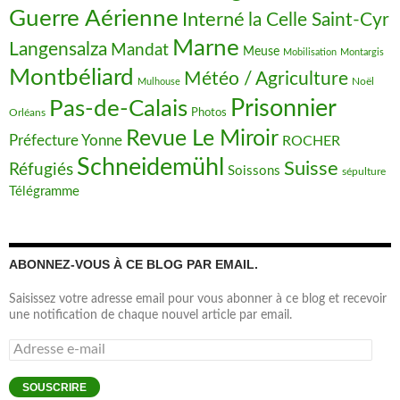
Guerre Aérienne
Interné
la Celle Saint-Cyr
Marne
Langensalza
Mandat
Meuse
Mobilisation
Montargis
Montbéliard
Météo / Agriculture
Noël
Mulhouse
Prisonnier
Pas-de-Calais
Orléans
Photos
Revue Le Miroir
Préfecture Yonne
ROCHER
Schneidemühl
Suisse
Réfugiés
Soissons
sépulture
Télégramme
ABONNEZ-VOUS À CE BLOG PAR EMAIL.
Saisissez votre adresse email pour vous abonner à ce blog et recevoir
une notification de chaque nouvel article par email.
Adresse
e-
mail
SOUSCRIRE