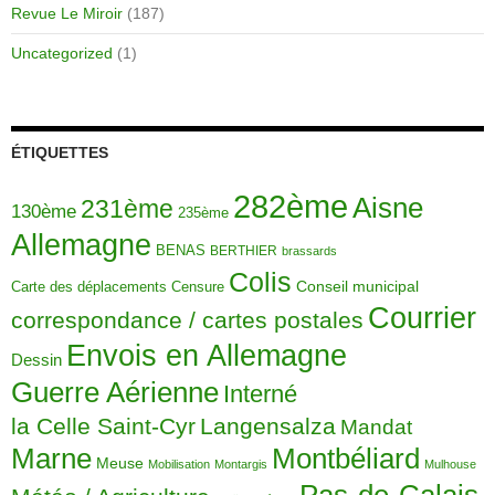
Revue Le Miroir
(187)
Uncategorized
(1)
ÉTIQUETTES
282ème
Aisne
231ème
130ème
235ème
Allemagne
BENAS
BERTHIER
brassards
Colis
Carte des déplacements
Censure
Conseil municipal
Courrier
correspondance / cartes postales
Envois en Allemagne
Dessin
Guerre Aérienne
Interné
la Celle Saint-Cyr
Langensalza
Mandat
Montbéliard
Marne
Meuse
Mobilisation
Montargis
Mulhouse