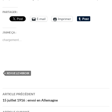
PARTAGER :
E-mail
Imprimer
J’AIME ÇA :
chargement…
REVUE LE MIROIR
Navigation
ARTICLE PRÉCÉDENT
des
15 juillet 1916 : envoi en Allemagne
articles