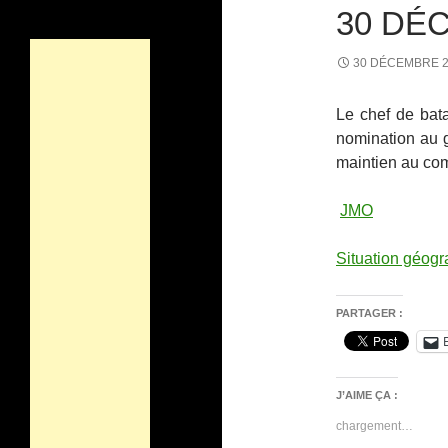
30 DÉ
30 DÉCEMBRE 
Le chef de bat
nomination au 
maintien au co
JMO
Situation géog
PARTAGER :
J’AIME ÇA :
chargement…