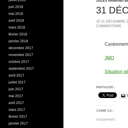
juillet 2018
JULES ARMAND B
juin 2018
31 DÉ
mai 2018
avril 2018
31 DÉCEMBRE 
COMMENTAIRE
mars 2018
février 2018
janvier 2018
Cantonnem
décembre 2017
novembre 2017
JMO
octobre 2017
septembre 2017
Situation 
août 2017
juillet 2017
PARTAGER :
juin 2017
mai 2017
avril 2017
mars 2017
J’AIME ÇA :
février 2017
chargement…
janvier 2017