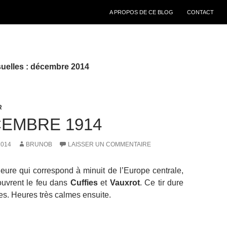
ALLER AU CONTENU
A PROPOS DE CE BLOG
CONTACT
uelles : décembre 2014
R
CEMBRE 1914
2014
BRUNOB
LAISSER UN COMMENTAIRE
heure qui correspond à minuit de l’Europe centrale,
ouvrent le feu dans
Cuffies
et
Vauxrot
. Ce tir dure
s. Heures très calmes ensuite.