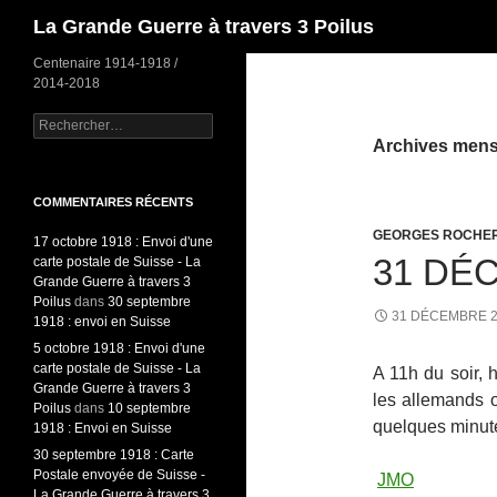
Recherche
La Grande Guerre à travers 3 Poilus
Centenaire 1914-1918 /
2014-2018
Rechercher :
Archives mens
COMMENTAIRES RÉCENTS
GEORGES ROCHE
17 octobre 1918 : Envoi d'une
31 DÉ
carte postale de Suisse - La
Grande Guerre à travers 3
Poilus
dans
30 septembre
31 DÉCEMBRE 
1918 : envoi en Suisse
5 octobre 1918 : Envoi d'une
carte postale de Suisse - La
A 11h du soir, 
Grande Guerre à travers 3
les allemands 
Poilus
dans
10 septembre
quelques minute
1918 : Envoi en Suisse
30 septembre 1918 : Carte
Postale envoyée de Suisse -
JMO
La Grande Guerre à travers 3