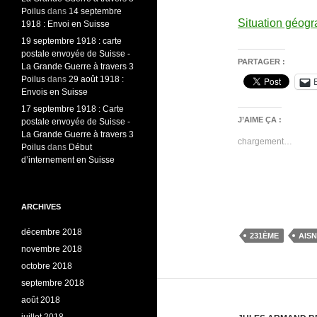
Poilus
dans
14 septembre
Situation géog
1918 : Envoi en Suisse
19 septembre 1918 : carte
postale envoyée de Suisse -
PARTAGER :
La Grande Guerre à travers 3
Poilus
dans
29 août 1918 :
Envois en Suisse
17 septembre 1918 : Carte
J’AIME ÇA :
postale envoyée de Suisse -
La Grande Guerre à travers 3
chargement…
Poilus
dans
Début
d’internement en Suisse
ARCHIVES
décembre 2018
231ÈME
AIS
novembre 2018
octobre 2018
septembre 2018
août 2018