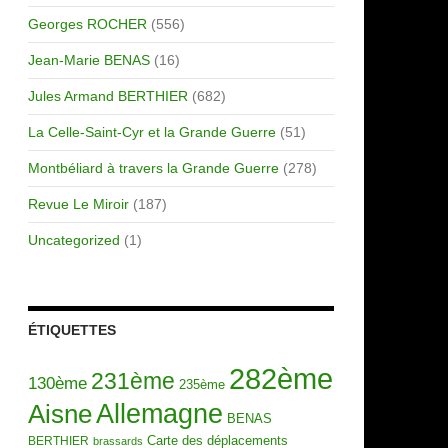
Georges ROCHER
(556)
Jean-Marie BENAS
(16)
Jules Armand BERTHIER
(682)
La Celle-Saint-Cyr et la Grande Guerre
(51)
Montbéliard à travers la Grande Guerre
(278)
Revue Le Miroir
(187)
Uncategorized
(1)
ÉTIQUETTES
282ème
231ème
130ème
235ème
Allemagne
Aisne
BENAS
Carte des déplacements
BERTHIER
brassards