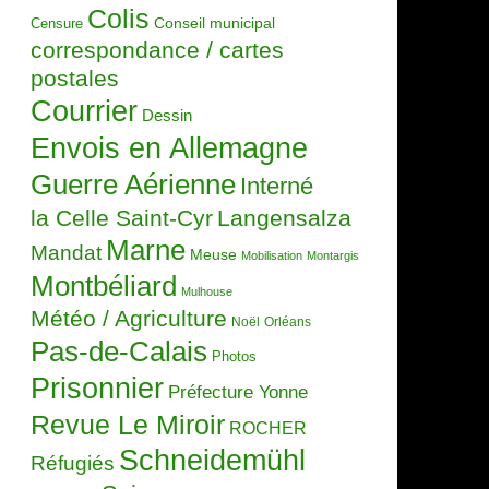
Colis
Censure
Conseil municipal
correspondance / cartes
postales
Courrier
Dessin
Envois en Allemagne
Guerre Aérienne
Interné
la Celle Saint-Cyr
Langensalza
Marne
Mandat
Meuse
Mobilisation
Montargis
Montbéliard
Mulhouse
Météo / Agriculture
Noël
Orléans
Pas-de-Calais
Photos
Prisonnier
Préfecture Yonne
Revue Le Miroir
ROCHER
Schneidemühl
Réfugiés