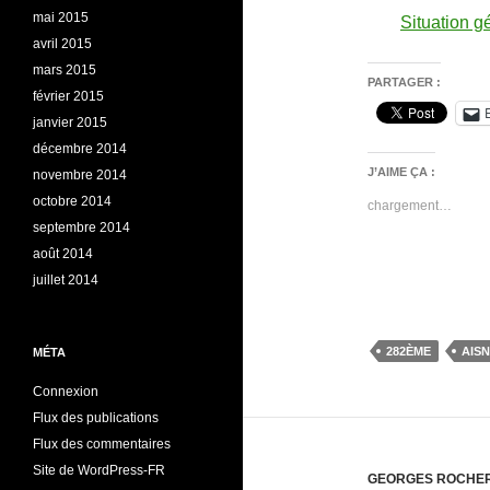
mai 2015
Situation 
avril 2015
mars 2015
PARTAGER :
février 2015
janvier 2015
décembre 2014
J’AIME ÇA :
novembre 2014
octobre 2014
chargement…
septembre 2014
août 2014
juillet 2014
282ÈME
AIS
MÉTA
Connexion
Flux des publications
Flux des commentaires
Site de WordPress-FR
GEORGES ROCHE