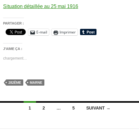
Situation détaillée au 25 mai 1916
PARTAGER :
E-mail
Imprimer
J’AIME ÇA :
chargement…
282ÈME
MARNE
Navigation
1
2
…
5
SUIVANT →
des
articles