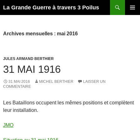
Recherche
La Grande Guerre à travers 3 Poilus
ALLER
MENU
AU
PRINCI
CONTENU
Archives mensuelles : mai 2016
JULES ARMAND BERTHIER
31 MAI 1916
31 MAI 2016
MICHEL BERTHIER
LAISSER UN
COMMENTAIRE
Les Bataillons occupent les mêmes positions et complètent
leur installation.
JMO