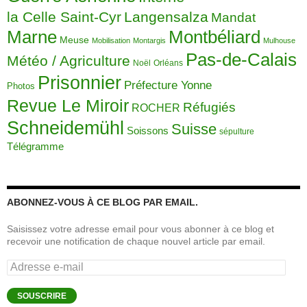
la Celle Saint-Cyr
Langensalza
Mandat
Montbéliard
Marne
Meuse
Mobilisation
Montargis
Mulhouse
Pas-de-Calais
Météo / Agriculture
Noël
Orléans
Prisonnier
Préfecture Yonne
Photos
Revue Le Miroir
Réfugiés
ROCHER
Schneidemühl
Suisse
Soissons
sépulture
Télégramme
ABONNEZ-VOUS À CE BLOG PAR EMAIL.
Saisissez votre adresse email pour vous abonner à ce blog et
recevoir une notification de chaque nouvel article par email.
Adresse
e-
mail
SOUSCRIRE