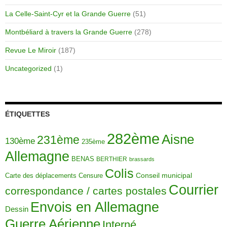
La Celle-Saint-Cyr et la Grande Guerre
(51)
Montbéliard à travers la Grande Guerre
(278)
Revue Le Miroir
(187)
Uncategorized
(1)
ÉTIQUETTES
282ème
Aisne
231ème
130ème
235ème
Allemagne
BENAS
BERTHIER
brassards
Colis
Carte des déplacements
Censure
Conseil municipal
Courrier
correspondance / cartes postales
Envois en Allemagne
Dessin
Guerre Aérienne
Interné