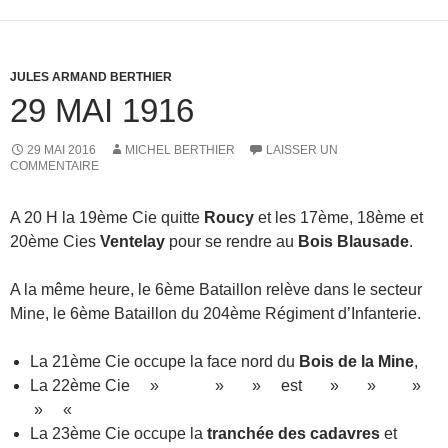
JULES ARMAND BERTHIER
29 MAI 1916
29 MAI 2016
MICHEL BERTHIER
LAISSER UN
COMMENTAIRE
A 20 H la 19ème Cie quitte
Roucy
et les 17ème, 18ème et
20ème Cies
Ventelay
pour se rendre au
Bois Blausade
.
A la même heure, le 6ème Bataillon relève dans le secteur
Mine, le 6ème Bataillon du 204ème Régiment d’Infanterie.
La 21ème Cie occupe la face nord du
Bois de la Mine
,
La 22ème Cie » » » est » » »
» «
La 23ème Cie occupe la
tranchée des cadavres
et