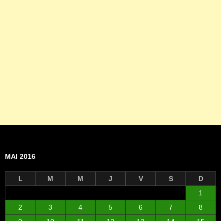
MAI 2016
L
M
M
J
V
S
D
1
2
3
4
5
6
7
8