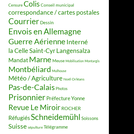
Colis
Censure
Conseil municipal
correspondance / cartes postales
Courrier
Dessin
Envois en Allemagne
Guerre Aérienne
Interné
la Celle Saint-Cyr
Langensalza
Marne
Mandat
Meuse
Mobilisation
Montargis
Montbéliard
Mulhouse
Météo / Agriculture
Noël
Orléans
Pas-de-Calais
Photos
Prisonnier
Préfecture Yonne
Revue Le Miroir
ROCHER
Schneidemühl
Réfugiés
Soissons
Suisse
Télégramme
sépulture