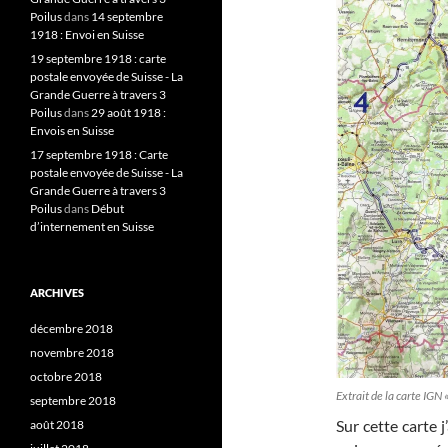
Poilus
dans
14 septembre
1918 : Envoi en Suisse
19 septembre 1918 : carte
postale envoyée de Suisse - La
Grande Guerre à travers 3
Poilus
dans
29 août 1918 :
Envois en Suisse
17 septembre 1918 : Carte
postale envoyée de Suisse - La
Grande Guerre à travers 3
Poilus
dans
Début
d’internement en Suisse
ARCHIVES
décembre 2018
novembre 2018
octobre 2018
Extrait de la carte I
septembre 2018
Sur cette carte j
août 2018