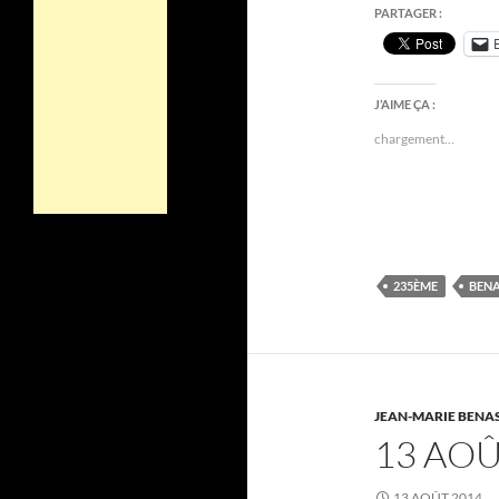
PARTAGER :
J’AIME ÇA :
chargement…
235ÈME
BEN
JEAN-MARIE BENA
13 AOÛ
13 AOÛT 2014