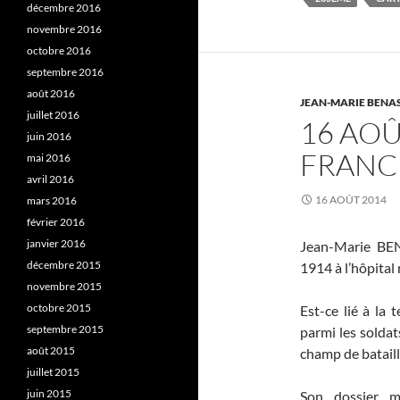
décembre 2016
novembre 2016
octobre 2016
septembre 2016
août 2016
JEAN-MARIE BENA
juillet 2016
16 AOÛ
juin 2016
FRANC
mai 2016
avril 2016
16 AOÛT 2014
mars 2016
février 2016
janvier 2016
Jean-Marie BEN
décembre 2015
1914 à l’hôpital 
novembre 2015
octobre 2015
Est-ce lié à la 
septembre 2015
parmi les solda
août 2015
champ de bataill
juillet 2015
juin 2015
Son dossier mé