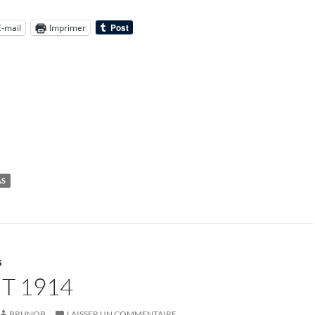
E-mail
Imprimer
AS
S
T 1914
BRUNOB
LAISSER UN COMMENTAIRE