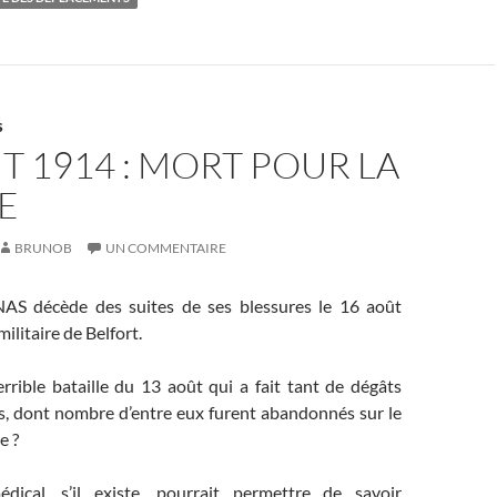
S
T 1914 : MORT POUR LA
E
BRUNOB
UN COMMENTAIRE
AS décède des suites de ses blessures le 16 août
militaire de Belfort.
terrible bataille du 13 août qui a fait tant de dégâts
ts, dont nombre d’entre eux furent abandonnés sur le
e ?
dical, s’il existe, pourrait permettre de savoir