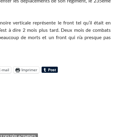
senter les déplacements de son régiment, le 235ème
noire verticale représente le front tel qu’il était en
’est à dire 2 mois plus tard. Deux mois de combats
beaucoup de morts et un front qui n’a presque pas
E-mail
Imprimer
E DES DÉPLACEMENTS