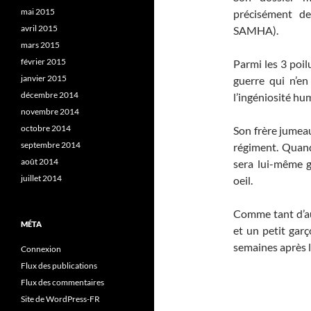
mai 2015
précisément de
avril 2015
SAMHA).
mars 2015
février 2015
Parmi les 3 poilu
janvier 2015
guerre qui n’en
décembre 2014
l’ingéniosité hu
novembre 2014
octobre 2014
Son frère jumea
septembre 2014
régiment. Quand
août 2014
sera lui-même g
juillet 2014
oeil.
Comme tant d’aut
MÉTA
et un petit gar
semaines après l
Connexion
Flux des publications
Flux des commentaires
Site de WordPress-FR