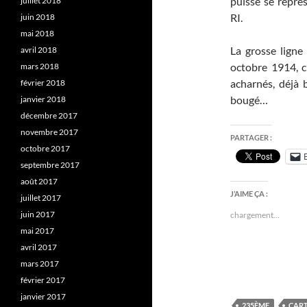
puisse se repré
juillet 2018
RI.
juin 2018
mai 2018
La grosse ligne 
avril 2018
octobre 1914, c
mars 2018
acharnés, déjà 
février 2018
bougé…
janvier 2018
décembre 2017
novembre 2017
PARTAGER :
octobre 2017
septembre 2017
août 2017
J’AIME ÇA :
juillet 2017
juin 2017
chargement…
mai 2017
avril 2017
mars 2017
février 2017
janvier 2017
235ÈME
CART