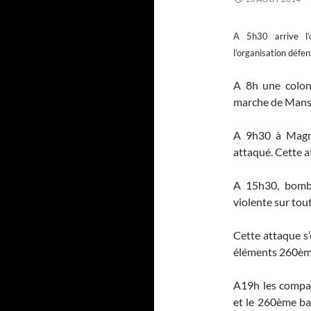
A 5h30 arrive l’
l’organisation défe
A 8h une colon
marche de Mans
A 9h30 à Magny
attaqué. Cette a
A 15h30, bomb
violente sur to
Cette attaque s’
éléments 260èm
A19h les compag
et le 260ème ba