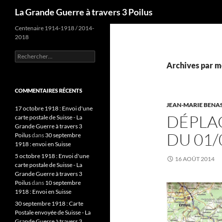
Recherche
La Grande Guerre à travers 3 Poilus
Centenaire 1914-1918 / 2014-
2018
Rechercher :
Archives par m
COMMENTAIRES RÉCENTS
JEAN-MARIE BENA
17 octobre 1918 : Envoi d'une
DÉPLA
carte postale de Suisse - La
Grande Guerre à travers 3
DU 01/
Poilus
dans
30 septembre
1918 : envoi en Suisse
5 octobre 1918 : Envoi d'une
16 AOÛT 2014
carte postale de Suisse - La
Grande Guerre à travers 3
Poilus
dans
10 septembre
1918 : Envoi en Suisse
30 septembre 1918 : Carte
Postale envoyée de Suisse - La
Grande Guerre à travers 3