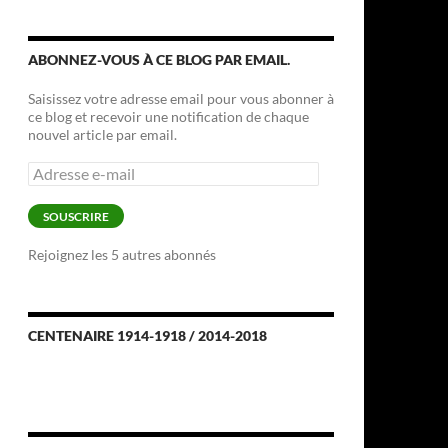
ABONNEZ-VOUS À CE BLOG PAR EMAIL.
Saisissez votre adresse email pour vous abonner à
ce blog et recevoir une notification de chaque
nouvel article par email.
Adresse
e-
mail
SOUSCRIRE
Rejoignez les 5 autres abonnés
CENTENAIRE 1914-1918 / 2014-2018