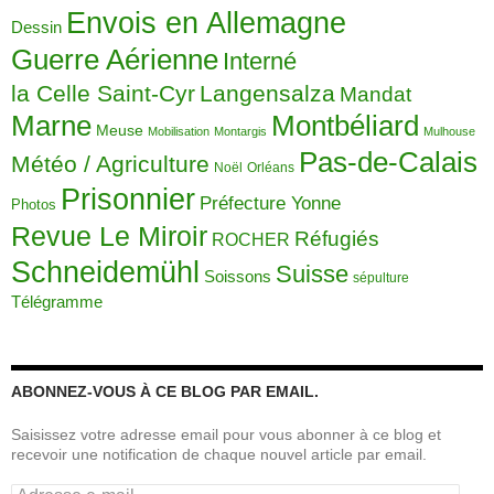
Envois en Allemagne
Dessin
Guerre Aérienne
Interné
la Celle Saint-Cyr
Langensalza
Mandat
Montbéliard
Marne
Meuse
Mobilisation
Montargis
Mulhouse
Pas-de-Calais
Météo / Agriculture
Noël
Orléans
Prisonnier
Préfecture Yonne
Photos
Revue Le Miroir
Réfugiés
ROCHER
Schneidemühl
Suisse
Soissons
sépulture
Télégramme
ABONNEZ-VOUS À CE BLOG PAR EMAIL.
Saisissez votre adresse email pour vous abonner à ce blog et
recevoir une notification de chaque nouvel article par email.
Adresse