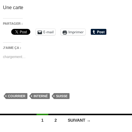
Une carte
PARTAGER :
E-mail
Imprimer
J’AIME ÇA :
chargement…
COURRIER
INTERNÉ
SUISSE
Navigation
1
2
SUIVANT →
des