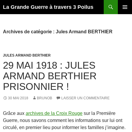
Recherche
La Grande Guerre à travers 3 Poilus
ALLER
MENU
AU
PRINCI
CONTENU
Archives de catégorie : Jules Armand BERTHIER
JULES ARMAND BERTHIER
29 MAI 1918 : JULES
ARMAND BERTHIER
PRISONNIER !
30 MAI 2018
BRUNOB
LAISSER UN COMMENTAIRE
Grâce aux
archives de la Croix Rouge
sur la Première
Guerre, nous savons comment les informations sur lui ont
circulé, en premier lieu pour informer les familles j’imagine.