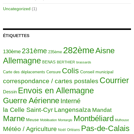
Uncategorized
(1)
ÉTIQUETTES
282ème
Aisne
231ème
130ème
235ème
Allemagne
BENAS
BERTHIER
brassards
Colis
Carte des déplacements
Censure
Conseil municipal
Courrier
correspondance / cartes postales
Envois en Allemagne
Dessin
Guerre Aérienne
Interné
la Celle Saint-Cyr
Langensalza
Mandat
Montbéliard
Marne
Meuse
Mobilisation
Montargis
Mulhouse
Pas-de-Calais
Météo / Agriculture
Noël
Orléans