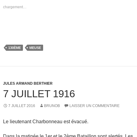
chargement…
130ÈME
MEUSE
JULES ARMAND BERTHIER
7 JUILLET 1916
7 JUILLET 2016
BRUNOB
LAISSER UN COMMENTAIRE
Le lieutenant Charbonneau est évacué.
Dans la matinée le 1er et le 2ème Bataillon sont alertés. Les