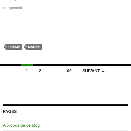
chargement…
130ÈME
MARNE
Navigation
1
2
…
69
SUIVANT →
des
articles
PAGES
A propos de ce blog