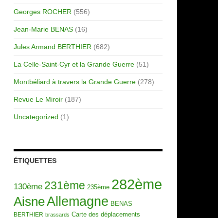
Georges ROCHER
(556)
Jean-Marie BENAS
(16)
Jules Armand BERTHIER
(682)
La Celle-Saint-Cyr et la Grande Guerre
(51)
Montbéliard à travers la Grande Guerre
(278)
Revue Le Miroir
(187)
Uncategorized
(1)
ÉTIQUETTES
282ème
231ème
130ème
235ème
Allemagne
Aisne
BENAS
Carte des déplacements
BERTHIER
brassards