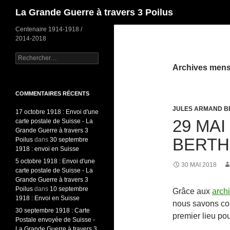
Recherche
La Grande Guerre à travers 3 Poilus
Centenaire 1914-1918 /
2014-2018
Rechercher :
Archives mensu
COMMENTAIRES RÉCENTS
JULES ARMAND B
17 octobre 1918 : Envoi d'une
29 MAI
carte postale de Suisse - La
Grande Guerre à travers 3
BERTH
Poilus
dans
30 septembre
1918 : envoi en Suisse
5 octobre 1918 : Envoi d'une
30 MAI 2018
carte postale de Suisse - La
Grande Guerre à travers 3
Poilus
dans
10 septembre
Grâce aux
arch
1918 : Envoi en Suisse
nous savons com
30 septembre 1918 : Carte
premier lieu pou
Postale envoyée de Suisse -
La Grande Guerre à travers 3