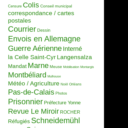
Colis
Censure
Conseil municipal
correspondance / cartes
postales
Courrier
Dessin
Envois en Allemagne
Guerre Aérienne
Interné
la Celle Saint-Cyr
Langensalza
Marne
Mandat
Meuse
Mobilisation
Montargis
Montbéliard
Mulhouse
Météo / Agriculture
Noël
Orléans
Pas-de-Calais
Photos
Prisonnier
Préfecture Yonne
Revue Le Miroir
ROCHER
Schneidemühl
Réfugiés