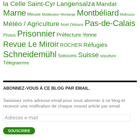
la Celle Saint-Cyr
Langensalza
Mandat
Montbéliard
Marne
Meuse
Mobilisation
Montargis
Mulhouse
Pas-de-Calais
Météo / Agriculture
Noël
Orléans
Prisonnier
Préfecture Yonne
Photos
Revue Le Miroir
Réfugiés
ROCHER
Schneidemühl
Suisse
Soissons
sépulture
Télégramme
ABONNEZ-VOUS À CE BLOG PAR EMAIL.
Saisissez votre adresse email pour vous abonner à ce blog et
recevoir une notification de chaque nouvel article par email.
Adresse
e-
mail
SOUSCRIRE