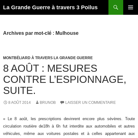
Recherche
La Grande Guerre à travers 3 Poilus
ALLER
MENU
AU
PRINCI
CONTENU
Archives par mot-clé : Mulhouse
MONTBÉLIARD À TRAVERS LA GRANDE GUERRE
8 AOÛT : MESURES
CONTRE L’ESPIONNAGE,
SUITE.
8 AOÛT 2014
BRUNOB
LAISSER UN COMMENTAIRE
« Le 8 août, les prescriptions devinrent encore plus sévères. Toute
circulation routière de18h à 6h fut interdite aux automobiles et autres
véhicules, même aux voitures postales et à celles appartenant aux