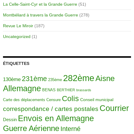
La Celle-Saint-Cyr et la Grande Guerre
(51)
Montbéliard à travers la Grande Guerre
(278)
Revue Le Miroir
(187)
Uncategorized
(1)
ÉTIQUETTES
282ème
Aisne
231ème
130ème
235ème
Allemagne
BENAS
BERTHIER
brassards
Colis
Carte des déplacements
Censure
Conseil municipal
Courrier
correspondance / cartes postales
Envois en Allemagne
Dessin
Guerre Aérienne
Interné