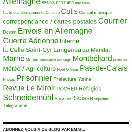
Allemagne
BENAS
BERTHIER
brassards
Colis
Carte des déplacements
Censure
Conseil municipal
Courrier
correspondance / cartes postales
Envois en Allemagne
Dessin
Guerre Aérienne
Interné
la Celle Saint-Cyr
Langensalza
Mandat
Montbéliard
Marne
Meuse
Mobilisation
Montargis
Mulhouse
Pas-de-Calais
Météo / Agriculture
Noël
Orléans
Prisonnier
Préfecture Yonne
Photos
Revue Le Miroir
Réfugiés
ROCHER
Schneidemühl
Suisse
Soissons
sépulture
Télégramme
ABONNEZ-VOUS À CE BLOG PAR EMAIL.