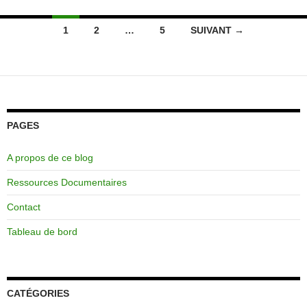
Navigation
1
2
…
5
SUIVANT →
des
articles
PAGES
A propos de ce blog
Ressources Documentaires
Contact
Tableau de bord
CATÉGORIES