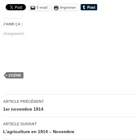
E-mail
Imprimer
J’AIME ÇA :
chargement…
231ÈME
Navigation
ARTICLE PRÉCÉDENT
des
1er novembre 1914
articles
ARTICLE SUIVANT
L’agriculture en 1914 – Novembre