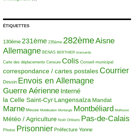
ÉTIQUETTES
282ème
Aisne
231ème
130ème
235ème
Allemagne
BENAS
BERTHIER
brassards
Colis
Carte des déplacements
Censure
Conseil municipal
Courrier
correspondance / cartes postales
Envois en Allemagne
Dessin
Guerre Aérienne
Interné
la Celle Saint-Cyr
Langensalza
Mandat
Montbéliard
Marne
Meuse
Mobilisation
Montargis
Mulhouse
Pas-de-Calais
Météo / Agriculture
Noël
Orléans
Prisonnier
Préfecture Yonne
Photos