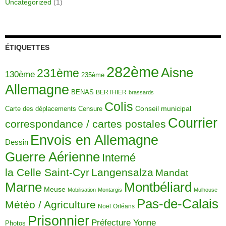
Uncategorized
(1)
ÉTIQUETTES
282ème
Aisne
231ème
130ème
235ème
Allemagne
BENAS
BERTHIER
brassards
Colis
Carte des déplacements
Censure
Conseil municipal
Courrier
correspondance / cartes postales
Envois en Allemagne
Dessin
Guerre Aérienne
Interné
la Celle Saint-Cyr
Langensalza
Mandat
Montbéliard
Marne
Meuse
Mobilisation
Montargis
Mulhouse
Pas-de-Calais
Météo / Agriculture
Noël
Orléans
Prisonnier
Préfecture Yonne
Photos