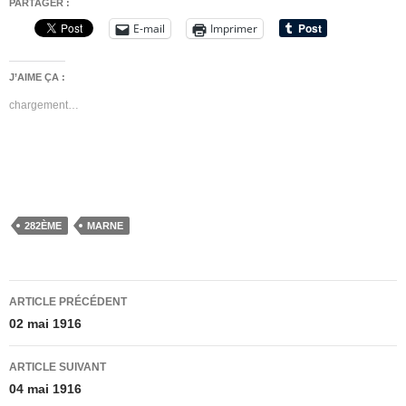
PARTAGER :
E-mail
Imprimer
J’AIME ÇA :
chargement…
282ÈME
MARNE
Navigation
ARTICLE PRÉCÉDENT
des
02 mai 1916
articles
ARTICLE SUIVANT
04 mai 1916