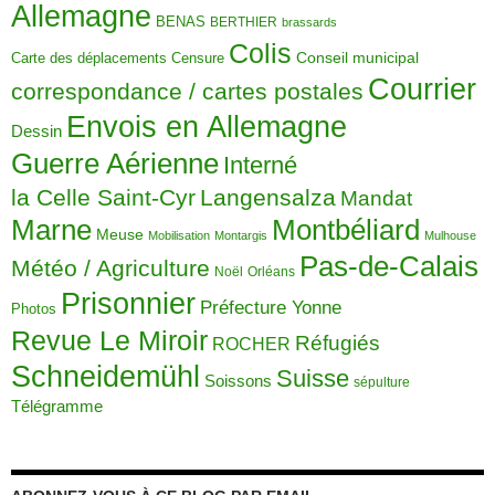
Allemagne
BENAS
BERTHIER
brassards
Colis
Carte des déplacements
Censure
Conseil municipal
Courrier
correspondance / cartes postales
Envois en Allemagne
Dessin
Guerre Aérienne
Interné
la Celle Saint-Cyr
Langensalza
Mandat
Montbéliard
Marne
Meuse
Mobilisation
Montargis
Mulhouse
Pas-de-Calais
Météo / Agriculture
Noël
Orléans
Prisonnier
Préfecture Yonne
Photos
Revue Le Miroir
Réfugiés
ROCHER
Schneidemühl
Suisse
Soissons
sépulture
Télégramme