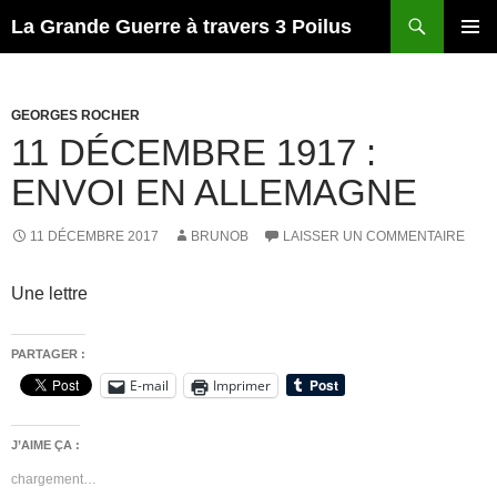
Recherche
La Grande Guerre à travers 3 Poilus
ALLER
MENU
AU
PRINCI
CONTENU
GEORGES ROCHER
11 DÉCEMBRE 1917 :
ENVOI EN ALLEMAGNE
11 DÉCEMBRE 2017
BRUNOB
LAISSER UN COMMENTAIRE
Une lettre
PARTAGER :
E-mail
Imprimer
J’AIME ÇA :
chargement…