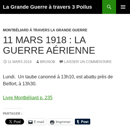
Recherche
La Grande Guerre à travers 3 Poilus
ALLER
MENU
AU
PRINCI
CONTENU
MONTBÉLIARD À TRAVERS LA GRANDE GUERRE
11 MARS 1918 : LA
GUERRE AÉRIENNE
11 MARS 2018
BRUNOB
LAISSER UN COMMENTAIRE
Lundi. Un taube canonné à 13h10, est abattu près de
Belfort, à 13h30.
Livre Montbéliard p. 235
PARTAGER :
E-mail
Imprimer