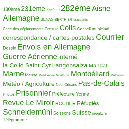
282ème
Aisne
231ème
130ème
235ème
Allemagne
BENAS
BERTHIER
brassards
Colis
Carte des déplacements
Censure
Conseil municipal
Courrier
correspondance / cartes postales
Envois en Allemagne
Dessin
Guerre Aérienne
Interné
la Celle Saint-Cyr
Langensalza
Mandat
Montbéliard
Marne
Meuse
Mobilisation
Montargis
Mulhouse
Pas-de-Calais
Météo / Agriculture
Noël
Orléans
Prisonnier
Préfecture Yonne
Photos
Revue Le Miroir
Réfugiés
ROCHER
Schneidemühl
Suisse
Soissons
sépulture
Télégramme