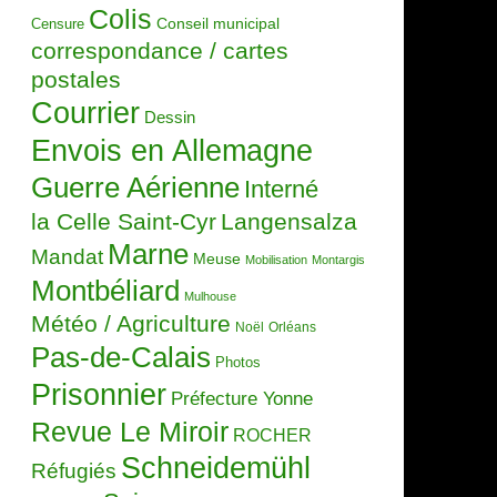
Colis
Censure
Conseil municipal
correspondance / cartes
postales
Courrier
Dessin
Envois en Allemagne
Guerre Aérienne
Interné
la Celle Saint-Cyr
Langensalza
Marne
Mandat
Meuse
Mobilisation
Montargis
Montbéliard
Mulhouse
Météo / Agriculture
Noël
Orléans
Pas-de-Calais
Photos
Prisonnier
Préfecture Yonne
Revue Le Miroir
ROCHER
Schneidemühl
Réfugiés