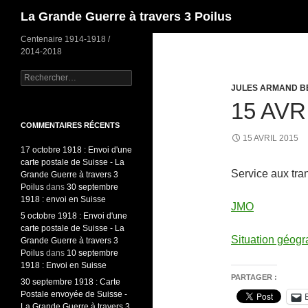
Recherche
La Grande Guerre à travers 3 Poilus
Centenaire 1914-1918 /
2014-2018
Rechercher :
JULES ARMAND B
15 AVR
COMMENTAIRES RÉCENTS
15 AVRIL 2015
17 octobre 1918 : Envoi d'une
carte postale de Suisse - La
Service aux tra
Grande Guerre à travers 3
Poilus
dans
30 septembre
1918 : envoi en Suisse
JMO
5 octobre 1918 : Envoi d'une
carte postale de Suisse - La
Situation géogr
Grande Guerre à travers 3
Poilus
dans
10 septembre
1918 : Envoi en Suisse
PARTAGER :
30 septembre 1918 : Carte
Postale envoyée de Suisse -
La Grande Guerre à travers 3