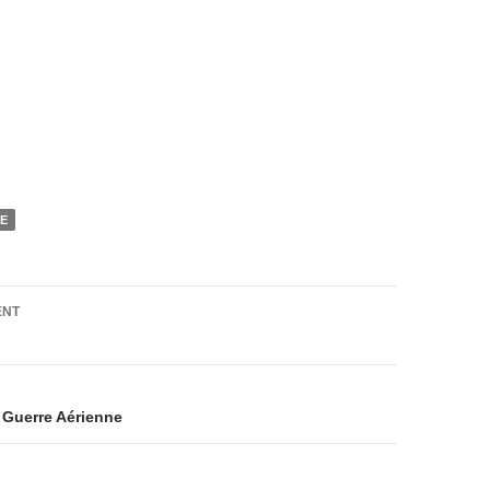
NE
on
ENT
a Guerre Aérienne