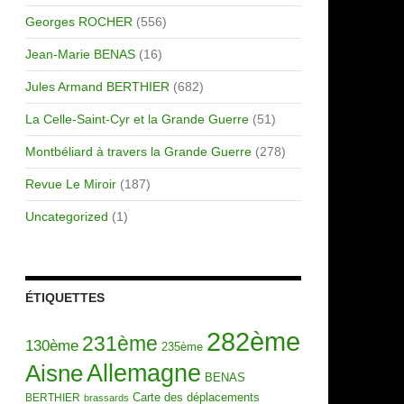
Georges ROCHER
(556)
Jean-Marie BENAS
(16)
Jules Armand BERTHIER
(682)
La Celle-Saint-Cyr et la Grande Guerre
(51)
Montbéliard à travers la Grande Guerre
(278)
Revue Le Miroir
(187)
Uncategorized
(1)
ÉTIQUETTES
282ème
231ème
130ème
235ème
Allemagne
Aisne
BENAS
Carte des déplacements
BERTHIER
brassards