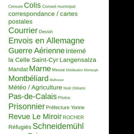
Colis
Censure
Conseil municipal
correspondance / cartes
postales
Courrier
Dessin
Envois en Allemagne
Guerre Aérienne
Interné
la Celle Saint-Cyr
Langensalza
Marne
Mandat
Meuse
Mobilisation
Montargis
Montbéliard
Mulhouse
Météo / Agriculture
Noël
Orléans
Pas-de-Calais
Photos
Prisonnier
Préfecture Yonne
Revue Le Miroir
ROCHER
Schneidemühl
Réfugiés