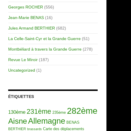
Georges ROCHER
(556)
Jean-Marie BENAS
(16)
Jules Armand BERTHIER
(682)
La Celle-Saint-Cyr et la Grande Guerre
(51)
Montbéliard à travers la Grande Guerre
(278)
Revue Le Miroir
(187)
Uncategorized
(1)
ÉTIQUETTES
282ème
231ème
130ème
235ème
Allemagne
Aisne
BENAS
Carte des déplacements
BERTHIER
brassards