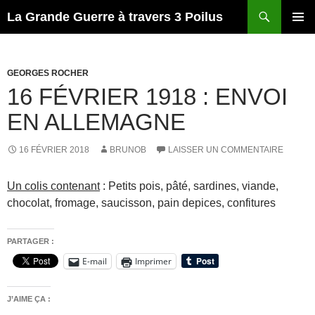
Recherche
La Grande Guerre à travers 3 Poilus
ALLER
MENU
AU
PRINCI
CONTENU
GEORGES ROCHER
16 FÉVRIER 1918 : ENVOI
EN ALLEMAGNE
16 FÉVRIER 2018
BRUNOB
LAISSER UN COMMENTAIRE
Un colis contenant
:
Petits pois, pâté, sardines, viande,
chocolat, fromage, saucisson, pain depices, confitures
PARTAGER :
E-mail
Imprimer
J’AIME ÇA :