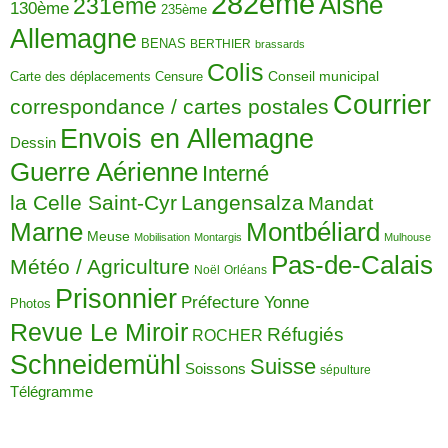
282ème
Aisne
231ème
130ème
235ème
Allemagne
BENAS
BERTHIER
brassards
Colis
Carte des déplacements
Censure
Conseil municipal
Courrier
correspondance / cartes postales
Envois en Allemagne
Dessin
Guerre Aérienne
Interné
la Celle Saint-Cyr
Langensalza
Mandat
Montbéliard
Marne
Meuse
Mobilisation
Montargis
Mulhouse
Pas-de-Calais
Météo / Agriculture
Noël
Orléans
Prisonnier
Préfecture Yonne
Photos
Revue Le Miroir
Réfugiés
ROCHER
Schneidemühl
Suisse
Soissons
sépulture
Télégramme