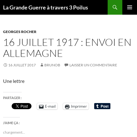
Recherche
La Grande Guerre à travers 3 Poilus
ALLER
MENU
AU
PRINCI
CONTENU
GEORGES ROCHER
16 JUILLET 1917 : ENVOI EN
ALLEMAGNE
16 JUILLET 2017
BRUNOB
LAISSER UN COMMENTAIRE
Une lettre
PARTAGER :
E-mail
Imprimer
J’AIME ÇA :
chargement…