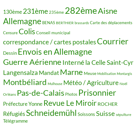
282ème
Aisne
231ème
130ème
235ème
Allemagne
BENAS
Carte des déplacements
BERTHIER
brassards
Colis
Censure
Conseil municipal
Courrier
correspondance / cartes postales
Envois en Allemagne
Dessin
Guerre Aérienne
Interné
la Celle Saint-Cyr
Marne
Langensalza
Mandat
Meuse
Mobilisation
Montargis
Montbéliard
Météo / Agriculture
Noël
Mulhouse
Prisonnier
Pas-de-Calais
Photos
Orléans
Revue Le Miroir
Préfecture Yonne
ROCHER
Schneidemühl
Suisse
Réfugiés
Soissons
sépulture
Télégramme