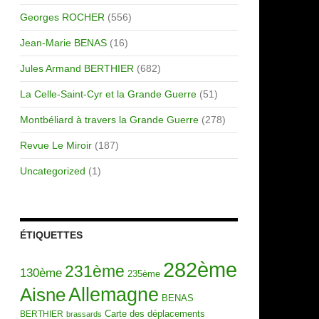
Georges ROCHER
(556)
Jean-Marie BENAS
(16)
Jules Armand BERTHIER
(682)
La Celle-Saint-Cyr et la Grande Guerre
(51)
Montbéliard à travers la Grande Guerre
(278)
Revue Le Miroir
(187)
Uncategorized
(1)
ÉTIQUETTES
282ème
231ème
130ème
235ème
Allemagne
Aisne
BENAS
Carte des déplacements
BERTHIER
brassards