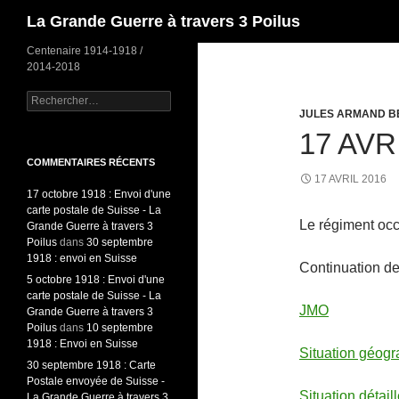
Recherche
La Grande Guerre à travers 3 Poilus
Centenaire 1914-1918 /
2014-2018
Rechercher :
JULES ARMAND B
17 AVR
COMMENTAIRES RÉCENTS
17 AVRIL 2016
17 octobre 1918 : Envoi d'une
carte postale de Suisse - La
Le régiment oc
Grande Guerre à travers 3
Poilus
dans
30 septembre
1918 : envoi en Suisse
Continuation de
5 octobre 1918 : Envoi d'une
carte postale de Suisse - La
JMO
Grande Guerre à travers 3
Poilus
dans
10 septembre
1918 : Envoi en Suisse
Situation géogr
30 septembre 1918 : Carte
Postale envoyée de Suisse -
Situation détail
La Grande Guerre à travers 3