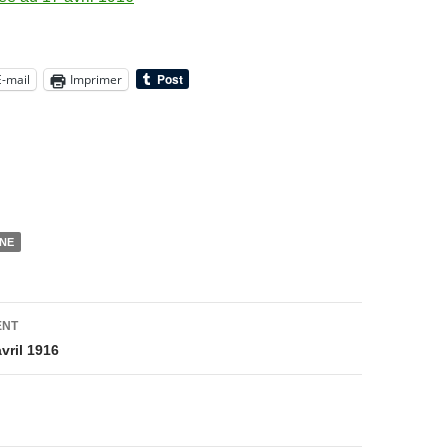
E-mail
Imprimer
NE
on
ENT
vril 1916