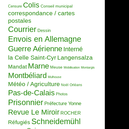
Colis
Censure
Conseil municipal
correspondance / cartes
postales
Courrier
Dessin
Envois en Allemagne
Guerre Aérienne
Interné
la Celle Saint-Cyr
Langensalza
Marne
Mandat
Meuse
Mobilisation
Montargis
Montbéliard
Mulhouse
Météo / Agriculture
Noël
Orléans
Pas-de-Calais
Photos
Prisonnier
Préfecture Yonne
Revue Le Miroir
ROCHER
Schneidemühl
Réfugiés