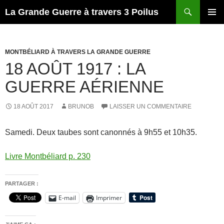
Recherche
La Grande Guerre à travers 3 Poilus
ALLER
MENU
AU
PRINCI
CONTENU
MONTBÉLIARD À TRAVERS LA GRANDE GUERRE
18 AOÛT 1917 : LA
GUERRE AÉRIENNE
18 AOÛT 2017
BRUNOB
LAISSER UN COMMENTAIRE
Samedi. Deux taubes sont canonnés à 9h55 et 10h35.
Livre Montbéliard p. 230
PARTAGER :
E-mail
Imprimer