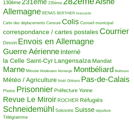
282ème
Aisne
231ème
130ème
235ème
Allemagne
BENAS
BERTHIER
brassards
Colis
Carte des déplacements
Censure
Conseil municipal
Courrier
correspondance / cartes postales
Envois en Allemagne
Dessin
Guerre Aérienne
Interné
la Celle Saint-Cyr
Langensalza
Mandat
Montbéliard
Marne
Meuse
Mobilisation
Montargis
Mulhouse
Pas-de-Calais
Météo / Agriculture
Noël
Orléans
Prisonnier
Préfecture Yonne
Photos
Revue Le Miroir
Réfugiés
ROCHER
Schneidemühl
Suisse
Soissons
sépulture
Télégramme