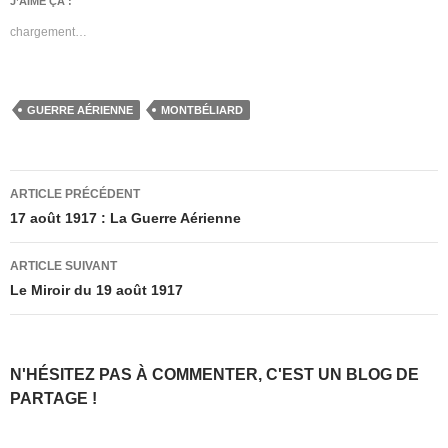
J’AIME ÇA :
chargement…
GUERRE AÉRIENNE
MONTBÉLIARD
Navigation
ARTICLE PRÉCÉDENT
des
17 août 1917 : La Guerre Aérienne
articles
ARTICLE SUIVANT
Le Miroir du 19 août 1917
N'HÉSITEZ PAS À COMMENTER, C'EST UN BLOG DE
PARTAGE !