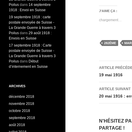
Poilus
dans
14 septembre
1918 : Envoi en Suisse
J’AIME ÇA :
19 septembre 1918 : carte
chargement…
postale envoyée de Suisse -
La Grande Guerre à travers 3
Poilus
dans
29 août 1918 :
Envois en Suisse
282ÈME
MAR
17 septembre 1918 : Carte
postale envoyée de Suisse -
La Grande Guerre à travers 3
Poilus
dans
Début
Navigati
d’internement en Suisse
ARTICLE PRÉCÉD
des
19 mai 1916
articles
ARCHIVES
ARTICLE SUIVANT
20 mai 1916 : e
décembre 2018
novembre 2018
octobre 2018
septembre 2018
N'HÉSITEZ P
août 2018
PARTAGE !