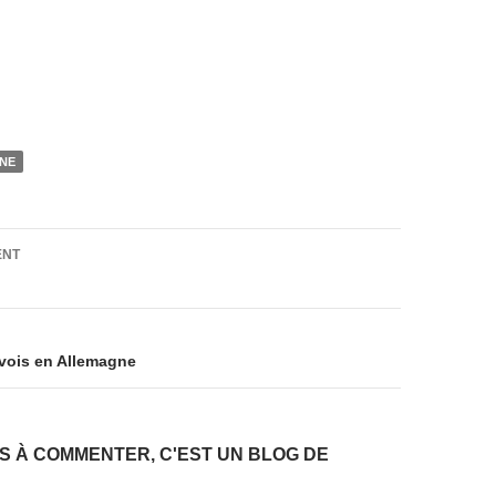
NE
on
ENT
nvois en Allemagne
AS À COMMENTER, C'EST UN BLOG DE