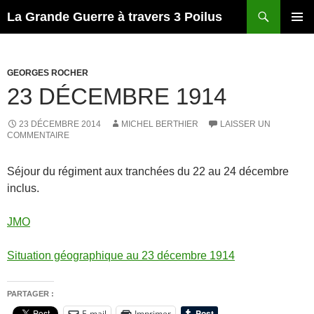
Recherche
La Grande Guerre à travers 3 Poilus
ALLER
MENU
AU
PRINCI
CONTENU
GEORGES ROCHER
23 DÉCEMBRE 1914
23 DÉCEMBRE 2014
MICHEL BERTHIER
LAISSER UN
COMMENTAIRE
Séjour du régiment aux tranchées du 22 au 24 décembre
inclus.
JMO
Situation géographique au 23 décembre 1914
PARTAGER :
E-mail
Imprimer