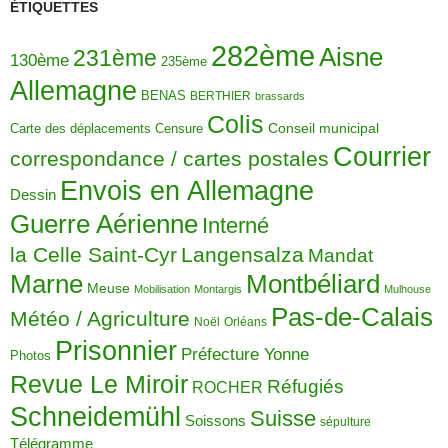
ÉTIQUETTES
282ème
Aisne
231ème
130ème
235ème
Allemagne
BENAS
BERTHIER
brassards
Colis
Carte des déplacements
Censure
Conseil municipal
Courrier
correspondance / cartes postales
Envois en Allemagne
Dessin
Guerre Aérienne
Interné
la Celle Saint-Cyr
Langensalza
Mandat
Montbéliard
Marne
Meuse
Mobilisation
Montargis
Mulhouse
Pas-de-Calais
Météo / Agriculture
Noël
Orléans
Prisonnier
Préfecture Yonne
Photos
Revue Le Miroir
Réfugiés
ROCHER
Schneidemühl
Suisse
Soissons
sépulture
Télégramme