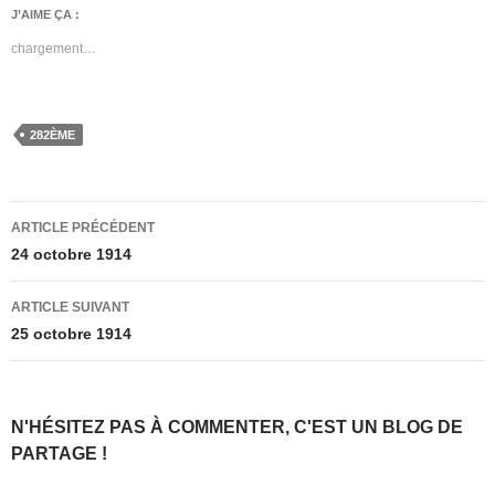
J’AIME ÇA :
chargement…
282ÈME
Navigation
ARTICLE PRÉCÉDENT
des
24 octobre 1914
articles
ARTICLE SUIVANT
25 octobre 1914
N'HÉSITEZ PAS À COMMENTER, C'EST UN BLOG DE
PARTAGE !