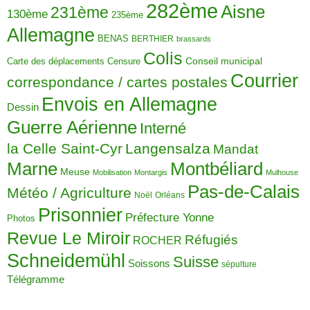
282ème
Aisne
231ème
130ème
235ème
Allemagne
BENAS
BERTHIER
brassards
Colis
Carte des déplacements
Censure
Conseil municipal
Courrier
correspondance / cartes postales
Envois en Allemagne
Dessin
Guerre Aérienne
Interné
la Celle Saint-Cyr
Langensalza
Mandat
Montbéliard
Marne
Meuse
Mobilisation
Montargis
Mulhouse
Pas-de-Calais
Météo / Agriculture
Noël
Orléans
Prisonnier
Préfecture Yonne
Photos
Revue Le Miroir
Réfugiés
ROCHER
Schneidemühl
Suisse
Soissons
sépulture
Télégramme