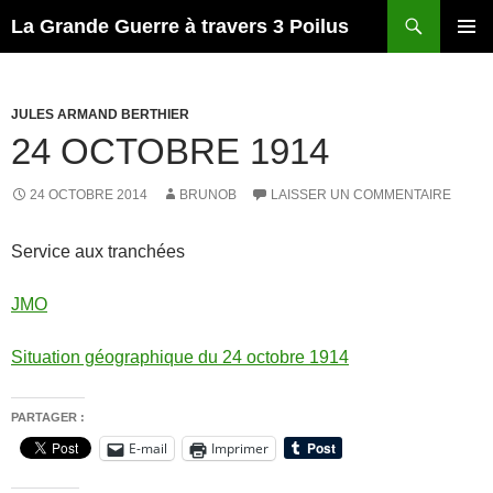
Recherche
La Grande Guerre à travers 3 Poilus
ALLER
MENU
AU
PRINCI
CONTENU
JULES ARMAND BERTHIER
24 OCTOBRE 1914
24 OCTOBRE 2014
BRUNOB
LAISSER UN COMMENTAIRE
Service aux tranchées
JMO
Situation géographique du 24 octobre 1914
PARTAGER :
E-mail
Imprimer