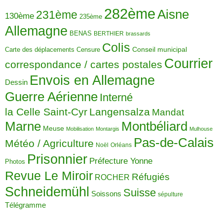
282ème
Aisne
231ème
130ème
235ème
Allemagne
BENAS
BERTHIER
brassards
Colis
Carte des déplacements
Censure
Conseil municipal
Courrier
correspondance / cartes postales
Envois en Allemagne
Dessin
Guerre Aérienne
Interné
la Celle Saint-Cyr
Langensalza
Mandat
Montbéliard
Marne
Meuse
Mobilisation
Montargis
Mulhouse
Pas-de-Calais
Météo / Agriculture
Noël
Orléans
Prisonnier
Préfecture Yonne
Photos
Revue Le Miroir
Réfugiés
ROCHER
Schneidemühl
Suisse
Soissons
sépulture
Télégramme