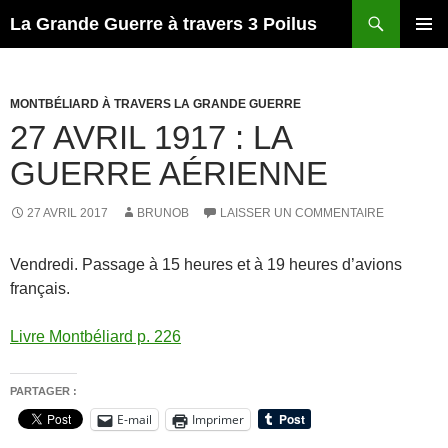
Recherche
La Grande Guerre à travers 3 Poilus
ALLER
MENU
AU
PRINCI
CONTENU
MONTBÉLIARD À TRAVERS LA GRANDE GUERRE
27 AVRIL 1917 : LA
GUERRE AÉRIENNE
27 AVRIL 2017
BRUNOB
LAISSER UN COMMENTAIRE
Vendredi. Passage à 15 heures et à 19 heures d’avions
français.
Livre Montbéliard p. 226
PARTAGER :
E-mail
Imprimer