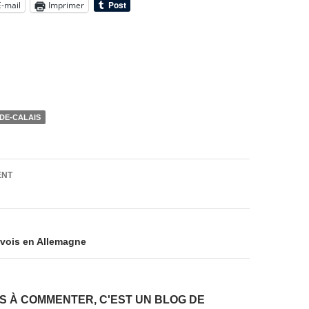
E-mail
Imprimer
-DE-CALAIS
on
ENT
nvois en Allemagne
AS À COMMENTER, C'EST UN BLOG DE