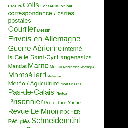
Colis
Censure
Conseil municipal
correspondance / cartes
postales
Courrier
Dessin
Envois en Allemagne
Guerre Aérienne
Interné
la Celle Saint-Cyr
Langensalza
Marne
Mandat
Meuse
Mobilisation
Montargis
Montbéliard
Mulhouse
Météo / Agriculture
Noël
Orléans
Pas-de-Calais
Photos
Prisonnier
Préfecture Yonne
Revue Le Miroir
ROCHER
Schneidemühl
Réfugiés