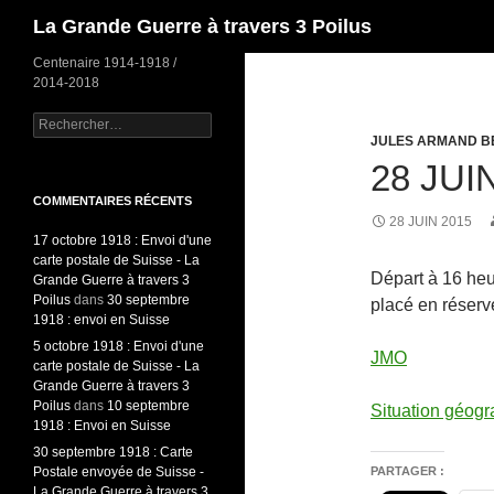
Recherche
La Grande Guerre à travers 3 Poilus
Centenaire 1914-1918 /
2014-2018
Rechercher :
JULES ARMAND B
28 JUI
COMMENTAIRES RÉCENTS
28 JUIN 2015
17 octobre 1918 : Envoi d'une
carte postale de Suisse - La
Départ à 16 he
Grande Guerre à travers 3
Poilus
dans
30 septembre
placé en réserv
1918 : envoi en Suisse
5 octobre 1918 : Envoi d'une
JMO
carte postale de Suisse - La
Grande Guerre à travers 3
Poilus
dans
10 septembre
Situation géogr
1918 : Envoi en Suisse
30 septembre 1918 : Carte
Postale envoyée de Suisse -
PARTAGER :
La Grande Guerre à travers 3