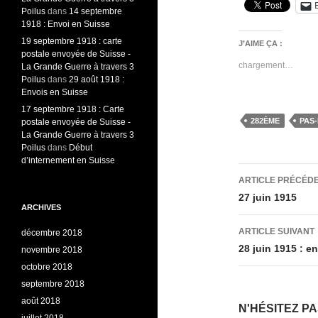
Poilus
dans
14 septembre
1918 : Envoi en Suisse
19 septembre 1918 : carte
J’AIME ÇA :
postale envoyée de Suisse -
chargement…
La Grande Guerre à travers 3
Poilus
dans
29 août 1918 :
Envois en Suisse
17 septembre 1918 : Carte
282ÈME
PAS
postale envoyée de Suisse -
La Grande Guerre à travers 3
Poilus
dans
Début
d’internement en Suisse
Navigati
ARTICLE PRÉCÉD
des
27 juin 1915
ARCHIVES
articles
ARTICLE SUIVANT
décembre 2018
28 juin 1915 : e
novembre 2018
octobre 2018
septembre 2018
août 2018
N'HÉSITEZ P