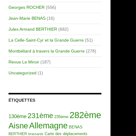
Georges ROCHER
(556)
Jean-Marie BENAS
(16)
Jules Armand BERTHIER
(682)
La Celle-Saint-Cyr et la Grande Guerre
(51)
Montbéliard à travers la Grande Guerre
(278)
Revue Le Miroir
(187)
Uncategorized
(1)
ÉTIQUETTES
282ème
231ème
130ème
235ème
Allemagne
Aisne
BENAS
Carte des déplacements
BERTHIER
brassards