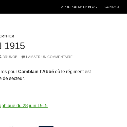
ALLER AU CONTENU
A PROPOS DE CE BLOG
CONTACT
ERTHIER
N 1915
BRUNOB
LAISSER UN COMMENTAIRE
ures pour
Camblain-l’Abbé
où le régiment est
e de secteur.
aphique du 28 juin 1915