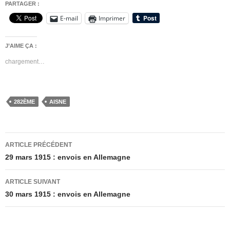
PARTAGER :
E-mail
Imprimer
J’AIME ÇA :
chargement…
282ÈME
AISNE
Navigation
ARTICLE PRÉCÉDENT
des
29 mars 1915 : envois en Allemagne
articles
ARTICLE SUIVANT
30 mars 1915 : envois en Allemagne