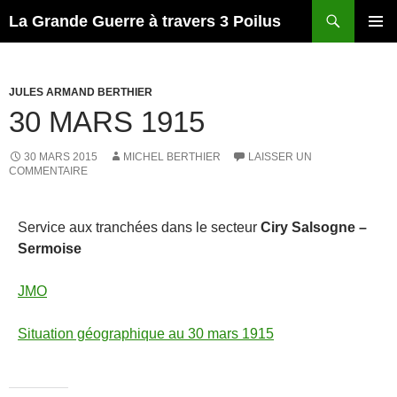
Recherche
La Grande Guerre à travers 3 Poilus
ALLER
MENU
AU
PRINCI
CONTENU
JULES ARMAND BERTHIER
30 MARS 1915
30 MARS 2015
MICHEL BERTHIER
LAISSER UN
COMMENTAIRE
Service aux tranchées dans le secteur
Ciry Salsogne –
Sermoise
JMO
Situation géographique au 30 mars 1915