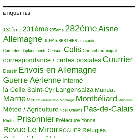
ÉTIQUETTES
282ème
Aisne
231ème
130ème
235ème
Allemagne
BENAS
BERTHIER
brassards
Colis
Carte des déplacements
Censure
Conseil municipal
Courrier
correspondance / cartes postales
Envois en Allemagne
Dessin
Guerre Aérienne
Interné
la Celle Saint-Cyr
Langensalza
Mandat
Montbéliard
Marne
Meuse
Mobilisation
Montargis
Mulhouse
Pas-de-Calais
Météo / Agriculture
Noël
Orléans
Prisonnier
Préfecture Yonne
Photos
Revue Le Miroir
Réfugiés
ROCHER