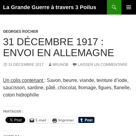
Recherche
La Grande Guerre à travers 3 Poilus
ALLER
MENU
AU
PRINCI
CONTENU
GEORGES ROCHER
31 DÉCEMBRE 1917 :
ENVOI EN ALLEMAGNE
31 DÉCEMBRE 2017
BRUNOB
LAISSER UN COMMENTAIRE
Un colis contenant
:
Savon, beurre, viande, teinture d’iode,
saucisson, sardine, pâté, chocolat, fromage, figues, flanelle,
coton hidrophille
PARTAGER :
E-mail
Imprimer