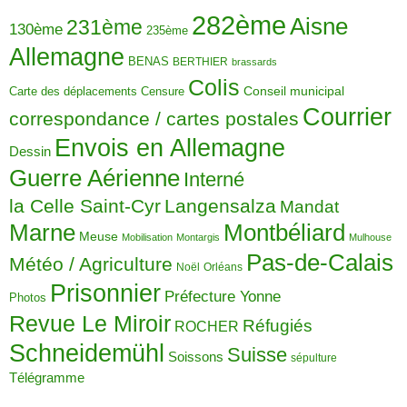
282ème
Aisne
231ème
130ème
235ème
Allemagne
BENAS
BERTHIER
brassards
Colis
Carte des déplacements
Censure
Conseil municipal
Courrier
correspondance / cartes postales
Envois en Allemagne
Dessin
Guerre Aérienne
Interné
la Celle Saint-Cyr
Langensalza
Mandat
Montbéliard
Marne
Meuse
Mobilisation
Montargis
Mulhouse
Pas-de-Calais
Météo / Agriculture
Noël
Orléans
Prisonnier
Préfecture Yonne
Photos
Revue Le Miroir
Réfugiés
ROCHER
Schneidemühl
Suisse
Soissons
sépulture
Télégramme