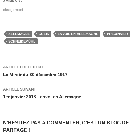
J’AIME ÇA :
chargement…
ALLEMAGNE
COLIS
ENVOIS EN ALLEMAGNE
PRISONNIER
SCHNEIDEMÜHL
Navigation
ARTICLE PRÉCÉDENT
des
Le Miroir du 30 décembre 1917
articles
ARTICLE SUIVANT
1er janvier 2018 : envoi en Allemagne
N'HÉSITEZ PAS À COMMENTER, C'EST UN BLOG DE
PARTAGE !