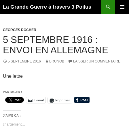
Recherche
La Grande Guerre à travers 3 Poilus
ALLER
MENU
AU
PRINCI
CONTENU
GEORGES ROCHER
5 SEPTEMBRE 1916 :
ENVOI EN ALLEMAGNE
5 SEPTEMBRE 2016
BRUNOB
LAISSER UN COMMENTAIRE
Une lettre
PARTAGER :
E-mail
Imprimer
J’AIME ÇA :
chargement…