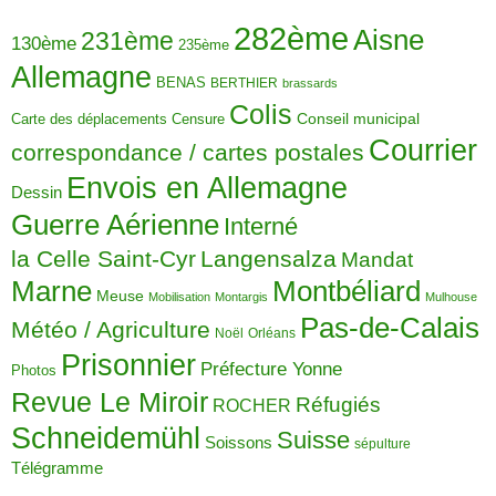
282ème
Aisne
231ème
130ème
235ème
Allemagne
BENAS
BERTHIER
brassards
Colis
Carte des déplacements
Censure
Conseil municipal
Courrier
correspondance / cartes postales
Envois en Allemagne
Dessin
Guerre Aérienne
Interné
la Celle Saint-Cyr
Langensalza
Mandat
Montbéliard
Marne
Meuse
Mobilisation
Montargis
Mulhouse
Pas-de-Calais
Météo / Agriculture
Noël
Orléans
Prisonnier
Préfecture Yonne
Photos
Revue Le Miroir
Réfugiés
ROCHER
Schneidemühl
Suisse
Soissons
sépulture
Télégramme