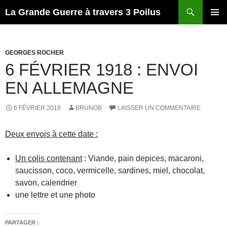
Recherche
La Grande Guerre à travers 3 Poilus
ALLER
MENU
AU
PRINCI
CONTENU
GEORGES ROCHER
6 FÉVRIER 1918 : ENVOI
EN ALLEMAGNE
6 FÉVRIER 2018
BRUNOB
LAISSER UN COMMENTAIRE
Deux envois à cette date :
Un colis contenant
:
Viande, pain depices, macaroni,
saucisson, coco, vermicelle, sardines, miel, chocolat,
savon, calendrier
une lettre et une photo
PARTAGER :