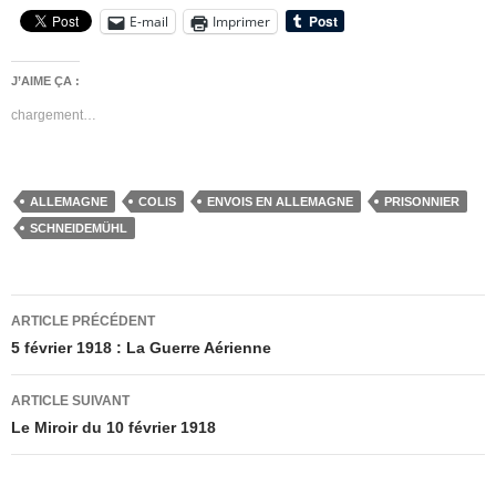
E-mail
Imprimer
J’AIME ÇA :
chargement…
ALLEMAGNE
COLIS
ENVOIS EN ALLEMAGNE
PRISONNIER
SCHNEIDEMÜHL
Navigation
ARTICLE PRÉCÉDENT
des
5 février 1918 : La Guerre Aérienne
articles
ARTICLE SUIVANT
Le Miroir du 10 février 1918