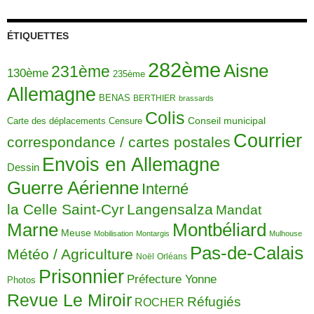
ÉTIQUETTES
282ème
Aisne
231ème
130ème
235ème
Allemagne
BENAS
BERTHIER
brassards
Colis
Carte des déplacements
Censure
Conseil municipal
Courrier
correspondance / cartes postales
Envois en Allemagne
Dessin
Guerre Aérienne
Interné
la Celle Saint-Cyr
Langensalza
Mandat
Montbéliard
Marne
Meuse
Mobilisation
Montargis
Mulhouse
Pas-de-Calais
Météo / Agriculture
Noël
Orléans
Prisonnier
Préfecture Yonne
Photos
Revue Le Miroir
Réfugiés
ROCHER