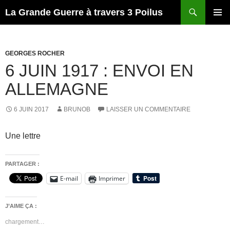
Recherche
La Grande Guerre à travers 3 Poilus
ALLER
MENU
AU
PRINCI
CONTENU
GEORGES ROCHER
6 JUIN 1917 : ENVOI EN
ALLEMAGNE
6 JUIN 2017
BRUNOB
LAISSER UN COMMENTAIRE
Une lettre
PARTAGER :
E-mail
Imprimer
J’AIME ÇA :
chargement…