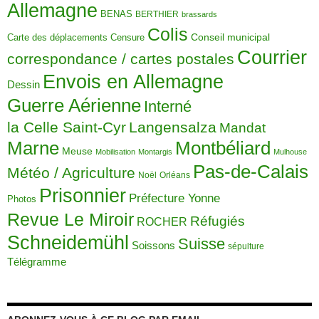
Allemagne
BENAS
BERTHIER
brassards
Colis
Carte des déplacements
Censure
Conseil municipal
Courrier
correspondance / cartes postales
Envois en Allemagne
Dessin
Guerre Aérienne
Interné
la Celle Saint-Cyr
Langensalza
Mandat
Montbéliard
Marne
Meuse
Mobilisation
Montargis
Mulhouse
Pas-de-Calais
Météo / Agriculture
Noël
Orléans
Prisonnier
Préfecture Yonne
Photos
Revue Le Miroir
Réfugiés
ROCHER
Schneidemühl
Suisse
Soissons
sépulture
Télégramme