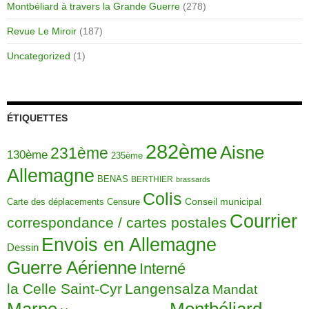
Montbéliard à travers la Grande Guerre
(278)
Revue Le Miroir
(187)
Uncategorized
(1)
ÉTIQUETTES
282ème
Aisne
231ème
130ème
235ème
Allemagne
BENAS
BERTHIER
brassards
Colis
Carte des déplacements
Censure
Conseil municipal
Courrier
correspondance / cartes postales
Envois en Allemagne
Dessin
Guerre Aérienne
Interné
la Celle Saint-Cyr
Langensalza
Mandat