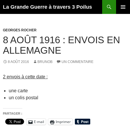
Recherche
La Grande Guerre à travers 3 Poilus
ALLER
MENU
AU
PRINCI
CONTENU
GEORGES ROCHER
8 AOÛT 1916 : ENVOIS EN
ALLEMAGNE
8 AOÛT 2016
BRUNOB
UN COMMENTAIRE
2 envois à cette date :
une carte
un colis postal
PARTAGER :
E-mail
Imprimer