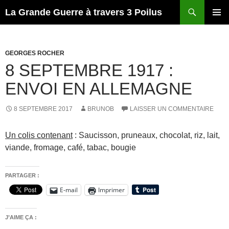
Recherche
La Grande Guerre à travers 3 Poilus
ALLER
MENU
AU
PRINCI
CONTENU
GEORGES ROCHER
8 SEPTEMBRE 1917 :
ENVOI EN ALLEMAGNE
8 SEPTEMBRE 2017
BRUNOB
LAISSER UN COMMENTAIRE
Un colis contenant
:
Saucisson, pruneaux, chocolat, riz, lait,
viande, fromage, café, tabac, bougie
PARTAGER :
E-mail
Imprimer
J’AIME ÇA :