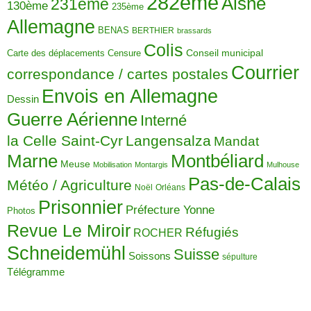
282ème
Aisne
231ème
130ème
235ème
Allemagne
BENAS
BERTHIER
brassards
Colis
Carte des déplacements
Censure
Conseil municipal
Courrier
correspondance / cartes postales
Envois en Allemagne
Dessin
Guerre Aérienne
Interné
la Celle Saint-Cyr
Langensalza
Mandat
Montbéliard
Marne
Meuse
Mobilisation
Montargis
Mulhouse
Pas-de-Calais
Météo / Agriculture
Noël
Orléans
Prisonnier
Préfecture Yonne
Photos
Revue Le Miroir
Réfugiés
ROCHER
Schneidemühl
Suisse
Soissons
sépulture
Télégramme