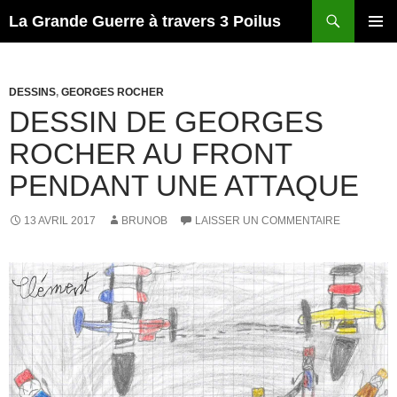
Recherche
La Grande Guerre à travers 3 Poilus
ALLER
MENU
AU
PRINCI
CONTENU
DESSINS
,
GEORGES ROCHER
DESSIN DE GEORGES
ROCHER AU FRONT
PENDANT UNE ATTAQUE
13 AVRIL 2017
BRUNOB
LAISSER UN COMMENTAIRE