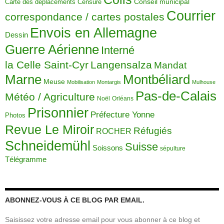
Carte des déplacements
Censure
Conseil municipal
Courrier
correspondance / cartes postales
Envois en Allemagne
Dessin
Guerre Aérienne
Interné
la Celle Saint-Cyr
Langensalza
Mandat
Montbéliard
Marne
Meuse
Mobilisation
Montargis
Mulhouse
Pas-de-Calais
Météo / Agriculture
Noël
Orléans
Prisonnier
Préfecture Yonne
Photos
Revue Le Miroir
Réfugiés
ROCHER
Schneidemühl
Suisse
Soissons
sépulture
Télégramme
ABONNEZ-VOUS À CE BLOG PAR EMAIL.
Saisissez votre adresse email pour vous abonner à ce blog et