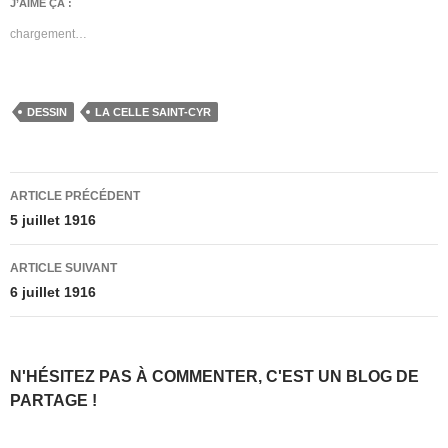
J’AIME ÇA :
chargement…
DESSIN
LA CELLE SAINT-CYR
Navigation
ARTICLE PRÉCÉDENT
des
5 juillet 1916
articles
ARTICLE SUIVANT
6 juillet 1916
N'HÉSITEZ PAS À COMMENTER, C'EST UN BLOG DE
PARTAGE !