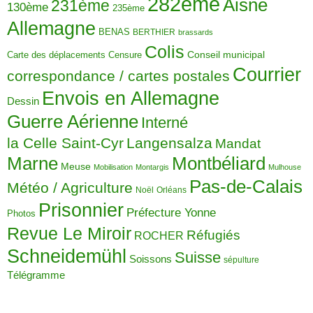
282ème
Aisne
231ème
130ème
235ème
Allemagne
BENAS
BERTHIER
brassards
Colis
Carte des déplacements
Censure
Conseil municipal
Courrier
correspondance / cartes postales
Envois en Allemagne
Dessin
Guerre Aérienne
Interné
la Celle Saint-Cyr
Langensalza
Mandat
Montbéliard
Marne
Meuse
Mobilisation
Montargis
Mulhouse
Pas-de-Calais
Météo / Agriculture
Noël
Orléans
Prisonnier
Préfecture Yonne
Photos
Revue Le Miroir
Réfugiés
ROCHER
Schneidemühl
Suisse
Soissons
sépulture
Télégramme