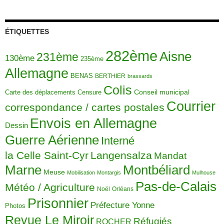
ÉTIQUETTES
282ème
Aisne
231ème
130ème
235ème
Allemagne
BENAS
BERTHIER
brassards
Colis
Carte des déplacements
Censure
Conseil municipal
Courrier
correspondance / cartes postales
Envois en Allemagne
Dessin
Guerre Aérienne
Interné
la Celle Saint-Cyr
Langensalza
Mandat
Montbéliard
Marne
Meuse
Mobilisation
Montargis
Mulhouse
Pas-de-Calais
Météo / Agriculture
Noël
Orléans
Prisonnier
Préfecture Yonne
Photos
Revue Le Miroir
Réfugiés
ROCHER