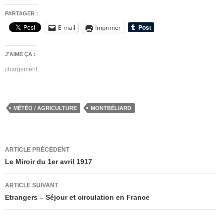
PARTAGER :
E-mail
Imprimer
J’AIME ÇA :
chargement…
MÉTÉO / AGRICULTURE
MONTBÉLIARD
Navigation
ARTICLE PRÉCÉDENT
des
Le Miroir du 1er avril 1917
articles
ARTICLE SUIVANT
Etrangers – Séjour et circulation en France