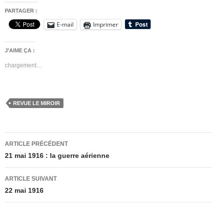
PARTAGER :
E-mail
Imprimer
J’AIME ÇA :
chargement…
REVUE LE MIROIR
Navigation
ARTICLE PRÉCÉDENT
des
21 mai 1916 : la guerre aérienne
articles
ARTICLE SUIVANT
22 mai 1916