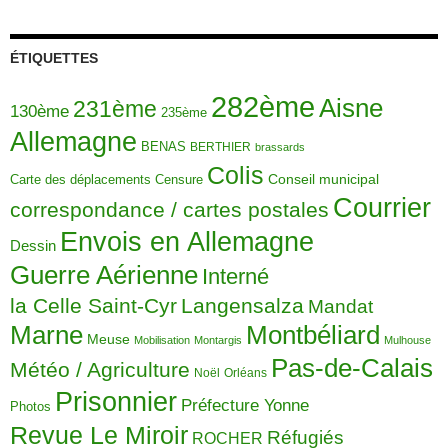
ÉTIQUETTES
282ème
Aisne
231ème
130ème
235ème
Allemagne
BENAS
BERTHIER
brassards
Colis
Carte des déplacements
Censure
Conseil municipal
Courrier
correspondance / cartes postales
Envois en Allemagne
Dessin
Guerre Aérienne
Interné
la Celle Saint-Cyr
Langensalza
Mandat
Montbéliard
Marne
Meuse
Mobilisation
Montargis
Mulhouse
Pas-de-Calais
Météo / Agriculture
Noël
Orléans
Prisonnier
Préfecture Yonne
Photos
Revue Le Miroir
Réfugiés
ROCHER