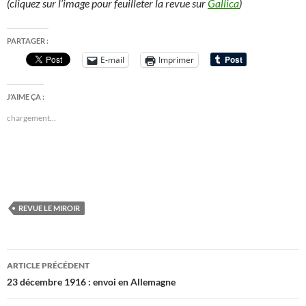
(cliquez sur l’image pour feuilleter la revue sur
Gallica
)
PARTAGER :
E-mail
Imprimer
J’AIME ÇA :
chargement…
REVUE LE MIROIR
Navigation
ARTICLE PRÉCÉDENT
des
23 décembre 1916 : envoi en Allemagne