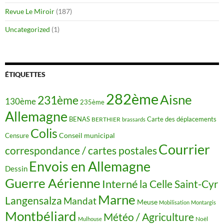
Revue Le Miroir
(187)
Uncategorized
(1)
ÉTIQUETTES
282ème
Aisne
231ème
130ème
235ème
Allemagne
BENAS
Carte des déplacements
BERTHIER
brassards
Colis
Censure
Conseil municipal
Courrier
correspondance / cartes postales
Envois en Allemagne
Dessin
Guerre Aérienne
Interné
la Celle Saint-Cyr
Marne
Langensalza
Mandat
Meuse
Mobilisation
Montargis
Montbéliard
Météo / Agriculture
Noël
Mulhouse