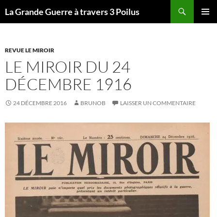
Recherche
La Grande Guerre à travers 3 Poilus
ALLER
MENU
AU
PRINCI
CONTENU
REVUE LE MIROIR
LE MIROIR DU 24
DÉCEMBRE 1916
24 DÉCEMBRE 2016
BRUNOB
LAISSER UN COMMENTAIRE