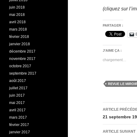
juillet 2018
juin 2018
(cliquez sur l’i
mai 2018
avril 2018
PARTAGER :
mars 2018
février 2018
janvier 2018
J’AIME ÇA :
décembre 2017
novembre 2017
chargement…
octobre 2017
septembre 2017
août 2017
REVUE LE MIROI
juillet 2017
juin 2017
mai 2017
Navigati
ARTICLE PRÉCÉD
avril 2017
des
21 septembre 19
mars 2017
février 2017
articles
ARTICLE SUIVANT
janvier 2017