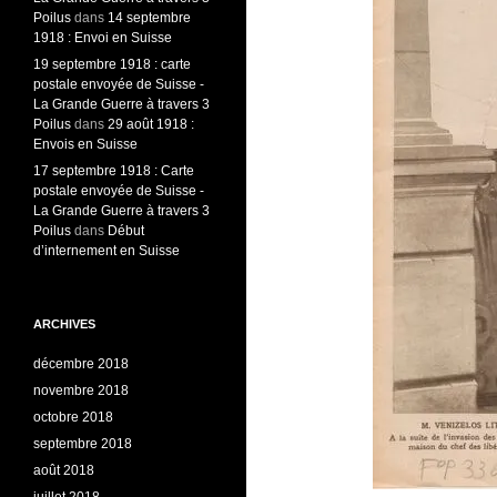
Poilus
dans
14 septembre
1918 : Envoi en Suisse
19 septembre 1918 : carte
postale envoyée de Suisse -
La Grande Guerre à travers 3
Poilus
dans
29 août 1918 :
Envois en Suisse
17 septembre 1918 : Carte
postale envoyée de Suisse -
La Grande Guerre à travers 3
Poilus
dans
Début
d’internement en Suisse
ARCHIVES
décembre 2018
novembre 2018
octobre 2018
septembre 2018
août 2018