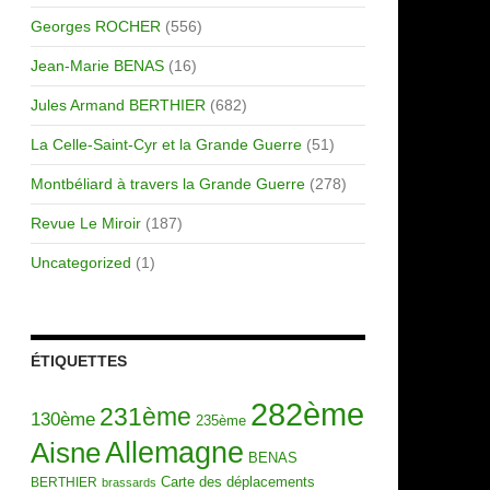
Georges ROCHER
(556)
Jean-Marie BENAS
(16)
Jules Armand BERTHIER
(682)
La Celle-Saint-Cyr et la Grande Guerre
(51)
Montbéliard à travers la Grande Guerre
(278)
Revue Le Miroir
(187)
Uncategorized
(1)
ÉTIQUETTES
282ème
231ème
130ème
235ème
Allemagne
Aisne
BENAS
Carte des déplacements
BERTHIER
brassards