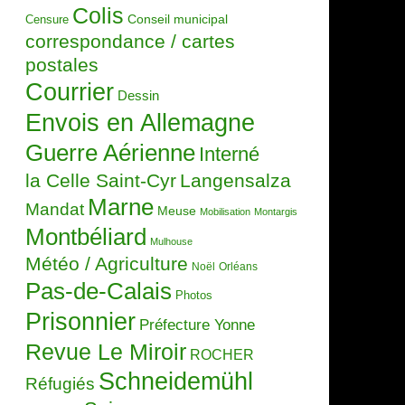
Colis
Censure
Conseil municipal
correspondance / cartes
postales
Courrier
Dessin
Envois en Allemagne
Guerre Aérienne
Interné
la Celle Saint-Cyr
Langensalza
Marne
Mandat
Meuse
Mobilisation
Montargis
Montbéliard
Mulhouse
Météo / Agriculture
Noël
Orléans
Pas-de-Calais
Photos
Prisonnier
Préfecture Yonne
Revue Le Miroir
ROCHER
Schneidemühl
Réfugiés