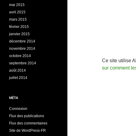
mai 2015
avril 2015
mars 2015
février 2015
janvier 2015
décembre 2014
novembre 2014
octobre 2014
Ce site utilise 
septembre 2014
sur comment le
août 2014
juillet 2014
MÉTA
Connexion
Flux des publications
Flux des commentaires
Site de WordPress-FR