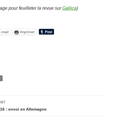
mage pour feuilleter la revue sur
Gallica
)
E-mail
Imprimer
R
on
ENT
16 : envoi en Allemagne