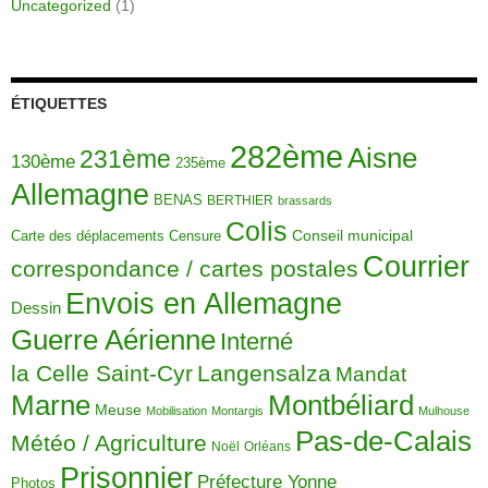
Uncategorized
(1)
ÉTIQUETTES
282ème
Aisne
231ème
130ème
235ème
Allemagne
BENAS
BERTHIER
brassards
Colis
Carte des déplacements
Censure
Conseil municipal
Courrier
correspondance / cartes postales
Envois en Allemagne
Dessin
Guerre Aérienne
Interné
la Celle Saint-Cyr
Langensalza
Mandat
Montbéliard
Marne
Meuse
Mobilisation
Montargis
Mulhouse
Pas-de-Calais
Météo / Agriculture
Noël
Orléans
Prisonnier
Préfecture Yonne
Photos