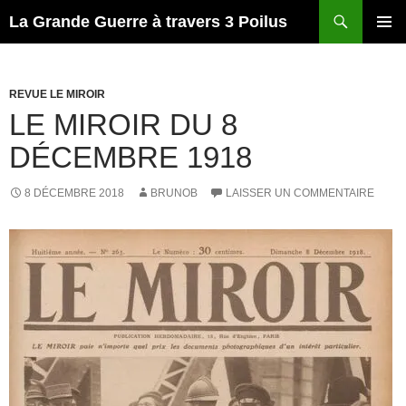
Recherche
La Grande Guerre à travers 3 Poilus
ALLER
MENU
AU
PRINCI
CONTENU
REVUE LE MIROIR
LE MIROIR DU 8
DÉCEMBRE 1918
8 DÉCEMBRE 2018
BRUNOB
LAISSER UN COMMENTAIRE