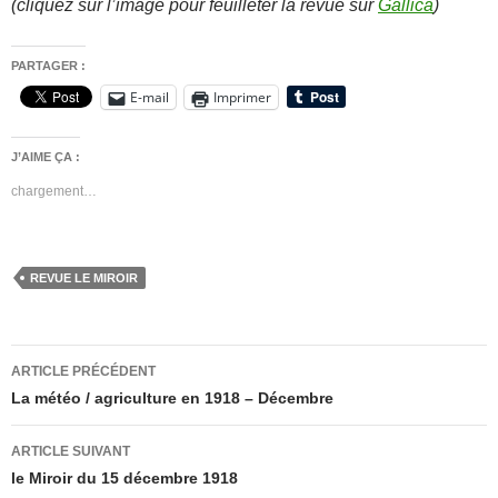
(cliquez sur l’image pour feuilleter la revue sur
Gallica
)
PARTAGER :
E-mail
Imprimer
J’AIME ÇA :
chargement…
REVUE LE MIROIR
Navigation
ARTICLE PRÉCÉDENT
des
La météo / agriculture en 1918 – Décembre
articles
ARTICLE SUIVANT
le Miroir du 15 décembre 1918