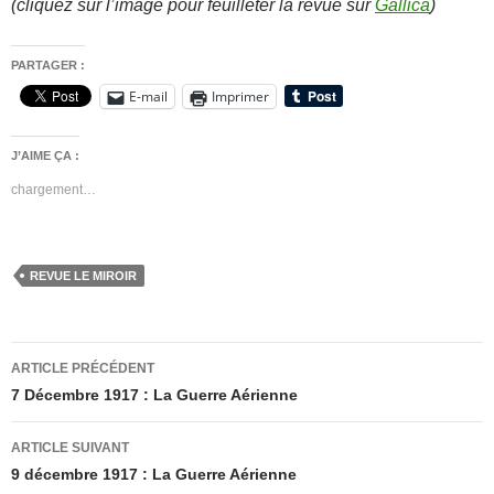
(cliquez sur l’image pour feuilleter la revue sur
Gallica
)
PARTAGER :
E-mail
Imprimer
J’AIME ÇA :
chargement…
REVUE LE MIROIR
Navigation
ARTICLE PRÉCÉDENT
des
7 Décembre 1917 : La Guerre Aérienne
articles
ARTICLE SUIVANT
9 décembre 1917 : La Guerre Aérienne