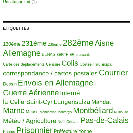
Uncategorized
(1)
ÉTIQUETTES
282ème
Aisne
231ème
130ème
235ème
Allemagne
BENAS
BERTHIER
brassards
Colis
Carte des déplacements
Censure
Conseil municipal
Courrier
correspondance / cartes postales
Envois en Allemagne
Dessin
Guerre Aérienne
Interné
la Celle Saint-Cyr
Langensalza
Mandat
Montbéliard
Marne
Meuse
Mobilisation
Montargis
Mulhouse
Pas-de-Calais
Météo / Agriculture
Noël
Orléans
Prisonnier
Préfecture Yonne
Photos